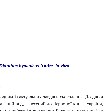
Dianthus hypanicus
Andrz.
in vitro
ь
 одним із актуальних завдань сьогодення. До даної
кальний вид, занесений до Червоної книги України,
иду пов’язані з вивченням його життєздатності та