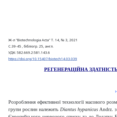
Ж-л "Biotechnologia Acta" Т. 14, № 3, 2021
С.39-45 , бібліогр. 25, англ.
УДК: 582.669.2:581.143.6
https://doi.org/10.15407/biotech14.03.039
РЕГЕНЕРАЦІЙНА ЗДАТНІСТ
Розроблення ефективної технології масового ро
групи рослин належить
Diantus hypanicus
Andrz. 
Європейського червоного списку та до Додатку Бе