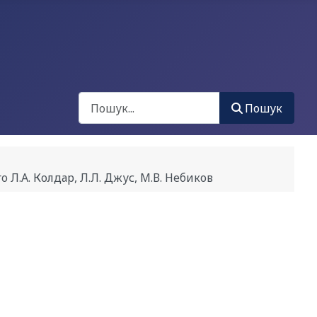
Пошук
Пошук
.А. Колдар, Л.Л. Джус, М.В. Небиков