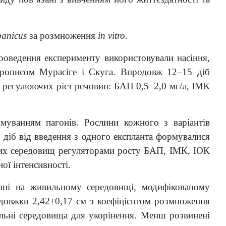
panicus
за розмноження
in vitro.
роведення експерименту використовували насіння,
прописом Мурасіге і Скуга. Впродовж 12–15 діб
м регулюючих ріст речовин: БАП 0,5–2,0 мг/л, ІМК
муванням пагонів. Рослини кожного з варіантів
 діб від введення з одного експланта формувалися
них середовищ регуляторами росту БАП, ІМК, ІОК
ої інтенсивності.
вані на живильному середовищі, модифікованому
вдовжки 2,42±0,17 см з коефіцієнтом розмноження
вильні середовища для укорінення. Менш розвинені