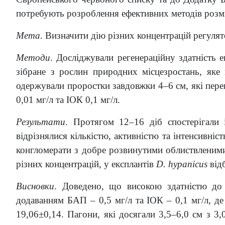
потребують розроблення ефективних методів роз
Мета.
Визначити дію різних концентрацій регулято
Методи
. Досліджували регенераційну здатність 
зібране з рослин природних місцезростань, як
одержували проростки завдовжки 4–6 см, які пере
0,01 мг/л та ІОК 0,1 мг/л.
Результати
. Протягом 12–16 діб спостерігали
відрізнялися кількістю, активністю та інтенсивн
конгломерати з добре розвинутими облиствленим
різних концентрацій, у експлантів
D. hypanicus
відб
Висновки
. Доведено, що високою здатністю до 
додаванням БАП – 0,5 мг/л та ІОК – 0,1 мг/л, д
19,06±0,14. Пагони, які досягали 3,5–6,0 см з 3