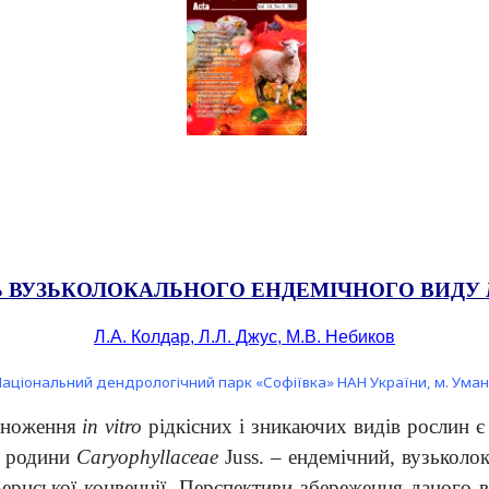
Ь ВУЗЬКОЛОКАЛЬНОГО ЕНДЕМІЧНОГО ВИДУ
Л.А. Колдар, Л.Л. Джус, М.В. Небиков
Національний дендрологічний парк «Софіївка» НАН України, м. Уман
змноження
in vitro
рідкісних і зникаючих видів рослин є
з родини
Caryophyllaceae
Juss. – ендемічний, вузьколо
рнської конвенції. Перспективи збереження даного в