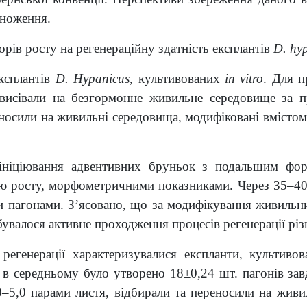
множення.
рів росту на регенераційну здатність експлантів
D. hy
експлантів
D. Hypanicus,
культивованих
in vitro
. Для п
е висівали на безгормонне живильне середовище за 
носили на живильні середовища, модифіковані вмісто
 ініціювання адвентивних бруньок з подальшим фор
істю росту, морфометричними показниками. Через 35–40
и пагонами. З’ясовано, що за модифікування живиль
увалося активне проходження процесів регенерації різн
регенерації характеризувалися експланти, культиво
е в середньому було утворено 18±0,24 шт. пагонів за
,0–5,0 парами листя, відбирали та переносили на жи