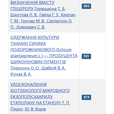
ВИЗНАЧЕННЯ ВМІСТУ
853
ГЛІЦЕРОЛУ Горюшкіна Т. Б,
Шкотова Л. В., Гайда Г. З., Клепач
Г. М., Гончар М. В., Солдаткін О.
П., Дзядевич С. В.
ОДЕРЖАННЯ КУЛЬТУРИ
ТКАНИН СИНЯКА
ПОДОРОЖНИКОВОГО (Echium
plantagineum L.) — ПРОДУЦЕНТА
921
ШИКОНІНОВИХ ПІГМЕНТІВ
Пороннік О. О., Шаблій В. А.,
Кунах В. А.
УДОСКОНАЛЕННЯ
БІОТЕХНОЛОГІЇ МІКРОБНОГО
ЕКЗОПОЛІСАХАРИДУ
874
ЕТАПОЛАНУ НА ЕТАНОЛІ Т. П.
Пирог, Ю. В. Корж