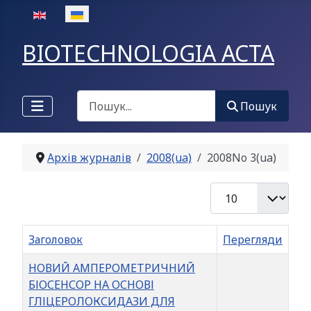
Оберіть свою мову
BIOTECHNOLOGIA ACTA
Пошук
Пошук
Архів журналів
2008(ua)
2008No 3(ua)
Показувати
Заголовок
Перегляди
НОВИЙ АМПЕРОМЕТРИЧНИЙ
БІОСЕНСОР НА ОСНОВІ
ГЛІЦЕРОЛОКСИДАЗИ ДЛЯ