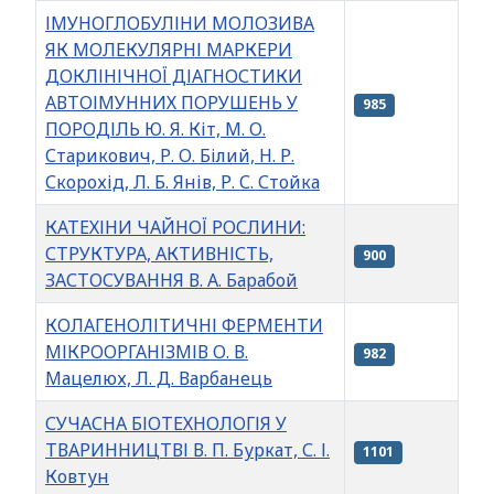
ІМУНОГЛОБУЛІНИ МОЛОЗИВА
ЯК МОЛЕКУЛЯРНІ МАРКЕРИ
ДОКЛІНІЧНОЇ ДІАГНОСТИКИ
АВТОІМУННИХ ПОРУШЕНЬ У
985
ПОРОДІЛЬ Ю. Я. Кіт, М. О.
Старикович, Р. О. Білий, Н. Р.
Скорохід, Л. Б. Янів, Р. С. Стойка
КАТЕХІНИ ЧАЙНОЇ РОСЛИНИ:
СТРУКТУРА, АКТИВНІСТЬ,
900
ЗАСТОСУВАННЯ В. А. Барабой
КОЛАГЕНОЛІТИЧНІ ФЕРМЕНТИ
МІКРООРГАНІЗМІВ О. В.
982
Мацелюх, Л. Д. Варбанець
СУЧАСНА БІОТЕХНОЛОГІЯ У
ТВАРИННИЦТВІ В. П. Буркат, С. І.
1101
Ковтун