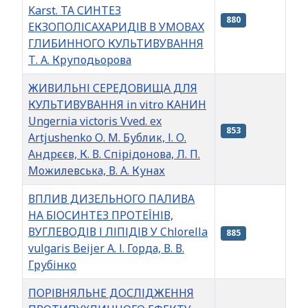
Karst. ТА СИНТЕЗ
880
ЕКЗОПОЛІСАХАРИДІВ В УМОВАХ
ГЛИБИННОГО КУЛЬТИВУВАННЯ
Т. А. Круподьорова
ЖИВИЛЬНІ СЕРЕДОВИЩА ДЛЯ
КУЛЬТИВУВАННЯ in vitro КАНИН
Ungernia victoris Vved. ex
853
Artjushenko О. М. Бублик, І. О.
Андрєєв, К. В. Спірідонова, Л. П.
Можилевська, В. А. Кунах
ВПЛИВ ДИЗЕЛЬНОГО ПАЛИВА
НА БІОСИНТЕЗ ПРОТЕЇНІВ,
ВУГЛЕВОДІВ І ЛІПІДІВ У Chlorella
885
vulgaris Beijer А. І. Горда, В. В.
Грубінко
ПОРІВНЯЛЬНЕ ДОСЛІДЖЕННЯ