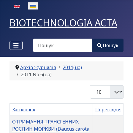
Оберіть свою мову
BIOTECHNOLOGIA ACTA
Пошук
Пошук
Архів журналів
2011(ua)
2011 No 6(ua)
Показувати
Заголовок
Перегляди
ОТРИМАННЯ ТРАНСГЕННИХ
РОСЛИН МОРКВИ (Daucus carota