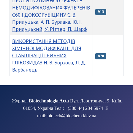
ПРОТИПУХЛИННОГО ЕФЕКТУ
НЕМОДИФІКОВАНИХ ФУЛЕРЕНІВ
913
C60 І ДОКСОРУБІЦИНУ С. В.
Прилуцька, А. П. Бурлака, Ю. І.
Прилуцький, У. Ріттер, П. Шарф
ВИКОРИСТАННЯ МЕТОДІВ
ХІМІЧНОЇ МОДИФІКАЦІЇ ДЛЯ
СТАБІЛІЗАЦІЇ ГРИБНИХ
870
ГЛІКОЗИДАЗ Н. В. Борзова, Л. Д.
Варбанець
Таблиця статей
Журнал
Biotechnologia Acta
Вул. Леонтовича, 9, Київ,
01054, Україна Тел.:+ (380-44) 234 5974 E-
mail: biotech@biochem.kiev.ua