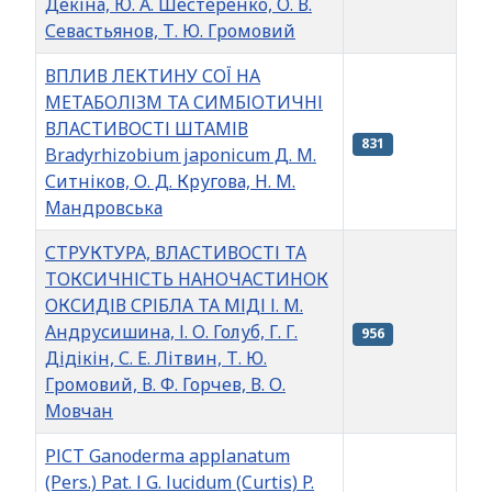
Декіна, Ю. А. Шестеренко, О. В.
Севастьянов, Т. Ю. Громовий
ВПЛИВ ЛЕКТИНУ СОЇ НА
МЕТАБОЛІЗМ ТА СИМБІОТИЧНІ
ВЛАСТИВОСТІ ШТАМІВ
831
Bradyrhizobium japonicum Д. М.
Ситніков, О. Д. Кругова, Н. М.
Мандровська
СТРУКТУРА, ВЛАСТИВОСТІ ТА
ТОКСИЧНІСТЬ НАНОЧАСТИНОК
ОКСИДІВ СРІБЛА ТА МІДІ І. М.
Андрусишина, І. О. Голуб, Г. Г.
956
Дідікін, С. Е. Літвин, Т. Ю.
Громовий, В. Ф. Горчев, В. О.
Мовчан
РІСТ Ganoderma applanatum
(Pers.) Pat. І G. lucidum (Curtis) P.