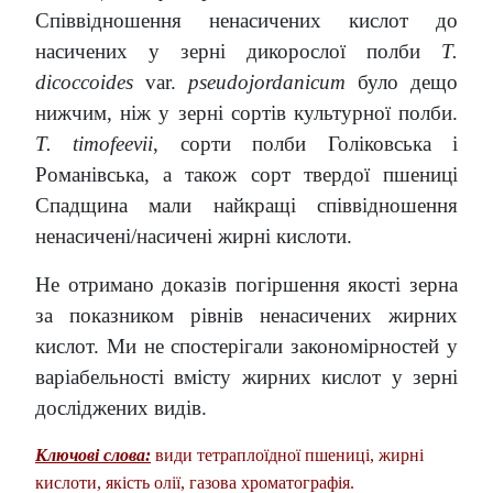
Співвідношення ненасичених кислот до
насичених у зерні дикорослої полби
T.
dicoccoides
var.
pseudojordanicum
було дещо
нижчим, ніж у зерні сортів культурної полби.
T. timofeevii
, сорти полби Голіковська і
Романівська, а також сорт твердої пшениці
Спадщина мали найкращі співвідношення
ненасичені/насичені жирні кислоти.
Не отримано доказів погіршення якості зерна
за показником рівнів ненасичених жирних
кислот. Ми не спостерігали закономірностей у
варіабельності вмісту жирних кислот у зерні
досліджених видів.
Ключові слова:
види тетраплоїдної пшениці, жирні
кислоти, якість олії, газова хроматографія.