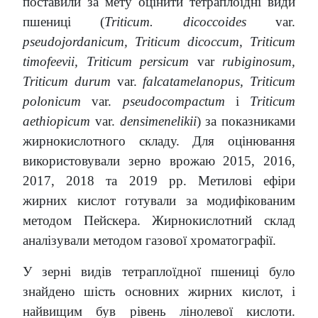
поставили за мету оцінити тетраплоїдні види
пшениці (
Triticum. dicoccoides
var.
pseudojordanicum, Triticum dicoccum, Triticum
timofeevii, Triticum persicum
var
rubiginosum,
Triticum durum
var.
falcatamelanopus, Triticum
polonicum
var.
pseudocompactum
і
Triticum
aethiopicum
var.
densimenelikii
) за показниками
жирнокислотного складу. Для оцінювання
використовували зерно врожаю 2015, 2016,
2017, 2018 та 2019 рр. Метилові ефіри
жирних кислот готували за модифікованим
методом Пейскера. Жирнокислотний склад
аналізували методом газової хроматографії.
У зерні видів тетраплоїдної пшениці було
знайдено шість основних жирних кислот, і
найвищим був рівень лінолевої кислоти.