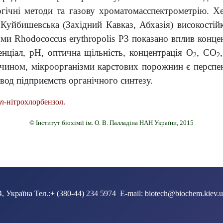
логічні методи та газову хроматомасспектрометрію. 
Куйбишевська (Західний Кавказ, Абхазія) високостій
и Rhodococcus erythropolis P3 показано вплив конце
енціал, pH, оптична щільність, концентрація O
, CO
2
2
 чином, мікроорганізми карстових порожнин є персп
вод підприємств органічного синтезу.
п
-нітрохлорбензол.
© Інститут біохімії ім. О. В. Палладіна НАН України, 2015
СПЛАТИНОМ НА МЕДОНОСНИХ БДЖІЛ Apis mellifera L. Кузнєцова Г.
, Україна Тел.:+ (380-44) 234 5974 E-mail: biotech@biochem.kiev.