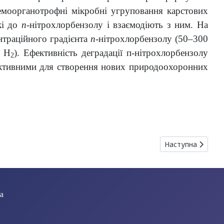
Хемоорганотрофні мікробні угруповання карстових
кі до
п
-нітрохлорбензолу і взаємодіють з ним. На
нтраційного градієнта
п
-нітрохлорбензолу (50–300
, H
). Ефективність деградації п-нітрохлорбензолу
2
ективними для створення нових природоохоронних
 М., Оглобля О. В., Черепанов В. В., Прилуцький Ю. І., Риба
Наступна стаття
Наступна
ua