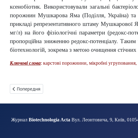
ксенобіотик. Використовували загальні бактеріо
порожнин Мушкарова Яма (Поділля, Україна) та 
прикладі репрезентативного штаму Мушкарової Ям
мг/л) на його фізіологічні параметри (редокс-пот
пропорційна зниженню редокс-потенціалу. Таким
біотехнологій, зокрема з метою очищення стічних 
Ключові слова
: карстові порожнини, мікробні угруповання,
Попередня стаття: ЕФЕКТИ КОМПЛЕКСУ С60-ФУЛЕРЕНУ ІЗ ЦИ
Попередня
Журнал
Biotechnologia Acta
Вул. Леонтовича, 9, Київ, 01054