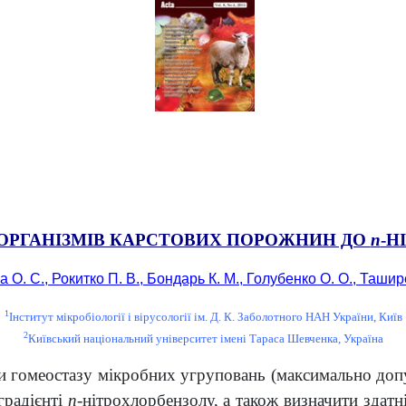
ООРГАНІЗМІВ КАРСТОВИХ ПОРОЖНИН ДО
n
-Н
 О. С., Рокитко П. В., Бондарь К. М., Голубенко О. О., Ташир
1
Інститут мікробіології і вірусології ім. Д. К. Заболотного НАН України, Київ
2
Київський національний університет імені Тараса Шевченка, Україна
 гомеостазу мікробних угруповань (максимально допус
градієнті
п
-нітрохлорбензолу, а також визначити здат