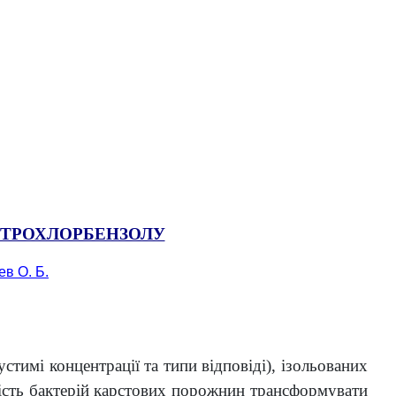
ІТРОХЛОРБЕНЗОЛУ
ев О. Б.
тимі концентрації та типи відповіді), ізольованих
ність бактерій карстових порожнин трансформувати