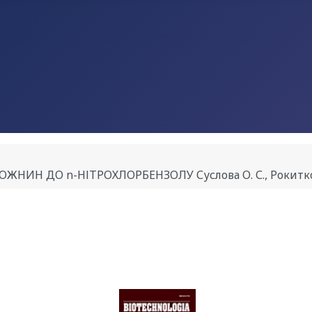
Н ДО n-НІТРОХЛОРБЕНЗОЛУ Суслова О. С., Рокитко П. В.