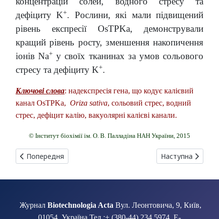
концентрацій солей, водного стресу та
+
дефіциту K
. Рослини, які мали підвищений
рівень експресії OsTPKa, демонстрували
кращий рівень росту, зменшення накопичення
+
іонів Na
у своїх тканинах за умов сольового
+
стресу та дефіциту K
.
Ключові слова
: надекспресія гена, що кодує калієвий
канал OsTPKa,
Oriza sativa
, сольовий стрес, водний
стрес, дефіцит калію, вакуолярні калієві канали.
© Інститут біохімії ім. О. В. Палладіна НАН України, 2015
Попередня стаття: ПРОБІОТИЧНІ ШТАМИ Bacillus amyloliq
Наступна стаття
Попередня
Наступна
Журнал
Biotechnologia Acta
Вул. Леонтовича, 9, Київ,
01054, Україна Тел.:+ (380-44) 234 5974 E-