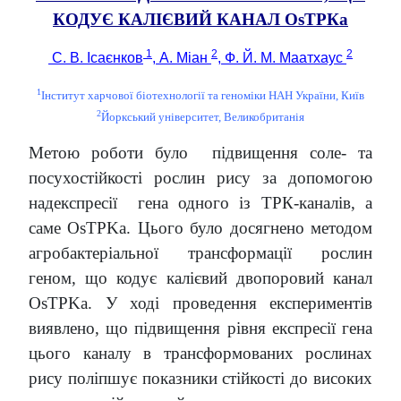
КОДУЄ КАЛІЄВИЙ КАНАЛ OsТРКa
1
2
2
С. В. Ісаєнков
, A. Міан
, Ф. Й. М. Маатхаус
1
Інститут харчової біотехнології та геноміки НАН України, Київ
2
Йоркський університет, Великобританія
Метою роботи було підвищення соле- та
посухостійкості рослин рису за допомогою
надекспресії гена одного із ТРК-каналів, а
саме OsTPKa. Цього було досягнено методом
агробактеріальної трансформації рослин
геном, що кодує калієвий двопоровий канал
OsTPKa. У ході проведення експериментів
виявлено, що підвищення рівня експресії гена
цього каналу в трансформованих рослинах
рису поліпшує показники стійкості до високих