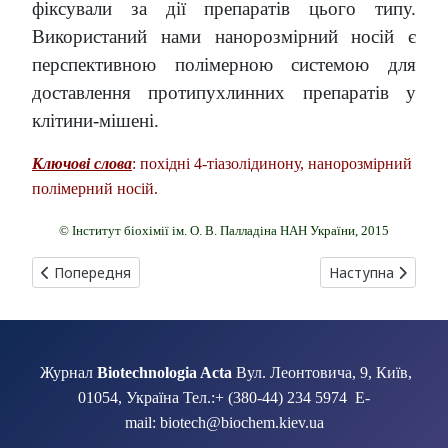
фіксували за дії препаратів цього типу.
Використаний нами нанорозмірний носій є
перспективною полімерною системою для
доставлення протипухлинних препаратів у
клітини-мішені.
Ключові слова
: похідні 4-тіазолідинону, нанорозмірний
полімерний носій.
© Інститут біохімії ім. О. В. Палладіна НАН України, 2015
Попередня стаття: ЕФЕКТИВНІСТЬ ТРАНСФОРМАЦІЇ ARABI
Наступна стаття:
Попередня
Наступна
Журнал
Biotechnologia Acta
Вул. Леонтовича, 9, Київ,
01054, Україна Тел.:+ (380-44) 234 5974 E-
mail: biotech@biochem.kiev.ua