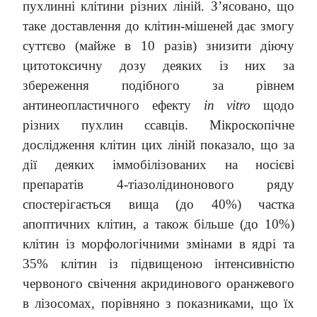
пухлинні клітини різних ліній. З’ясовано, що
таке доставлення до клітин-мішеней дає змогу
суттєво (майже в 10 разів) знизити діючу
цитотоксичну дозу деяких із них за
збереження подібного за рівнем
антинеопластичного ефекту
in vitro
щодо
різних пухлин ссавців. Мікроскопічне
дослідження клітин цих ліній показало, що за
дії деяких іммобілізованих на носієві
препаратів 4-тіазолідинонового ряду
спостерігається вища (до 40%) частка
апоптичних клітин, а також більше (до 10%)
клітин із морфологічними змінами в ядрі та
35% клітин із підвищеною інтенсивністю
червоного свічення акридинового оранжевого
в лізосомах, порівняно з показниками, що їх