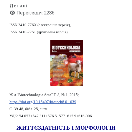
Деталі
Перегляди: 2286
ISSN 2410-776X (електронна версія),
ISSN 2410-7751 (друкована версія)
Ж-л "Biotechnologia Acta" Т. 8, № 1, 2015;
https://doi.org/10.15407/biotech8.01.039
С. 39-48, бібл. 25, англ.
УДК: 54.057+547.311+576.5+577+615.9+616-006
ЖИТТЄЗДАТНІСТЬ І МОРФОЛОГІЯ