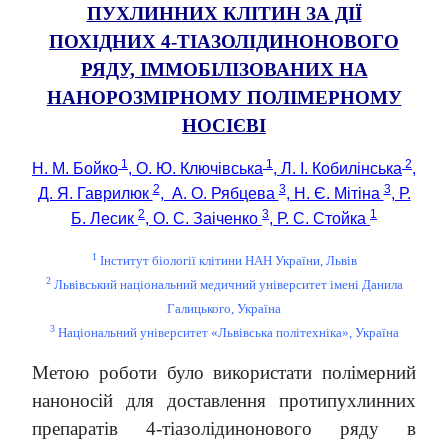
ПУХЛИННИХ КЛІТИН ЗА ДІЇ
ПОХІДНИХ 4-ТІАЗОЛІДИНОНОВОГО
РЯДУ, ІММОБІЛІЗОВАНИХ НА
НАНОРОЗМІРНОМУ ПОЛІМЕРНОМУ
НОСІЄВІ
1
1
2
Н. М. Бойко
, О. Ю. Ключівська
, Л. І. Кобилінська
,
2
3
3
Д. Я. Гаврилюк
, А. О. Рябцева
, Н. Є. Мітіна
, Р.
2
3
1
Б. Лесик
, О. С. Заіченко
, Р. С. Стойка
1
Інститут біології клітини НАН України, Львів
2
Львівський національний медичний університет імені Данила
Галицького, Україна
3
Національний університет «Львівська політехніка», Україна
Метою роботи було використати полімерний
наноносій для доставлення протипухлинних
препаратів 4-тіазолідинонового ряду в