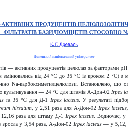
—АКТИВНИХ ПРОДУЦЕНТІВ ЦЕЛЮЛОЗОЛІТИЧН
 ФІЛЬТРАТІВ БАЗИДІОМІЦЕТІВ СТОСОВНО
К. Г. Древаль
Донецький національний університет
тів — активних продуцентів целюлаз за факторами рН
ня змінювались від 24 °С до 36 °С із кроком 2 °С) 
осовно Na-карбоксиметилцелюлози. Встановлено, що
ою культивування — 24 °С для штамів А-Дон-02
Irpex la
us
та 36 °С для Д-1
Irpex lacteus
. У результаті підб
ereum hirsutum
, у 2,51 раза для А-Дон-02
Irpex lacteus
у 12,16 раза для штаму Д-1
Irpex lacteus
. Водночас, у
s
зросла у 3,54 раза, А-Дон-02
Irpex lacteus
— у 5,12,