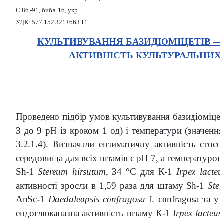
С.86 -91, библ. 16, укр.
УДК: 577.152.321+663.11
КУЛЬТИВУВАННЯ БАЗИДІОМІЦЕТІВ 
АКТИВНІСТЬ КУЛЬТУРАЛЬНИХ
Проведено підбір умов культивування базидіоміце
3 до 9 рН із кроком 1 од) і температури (значен
3.2.1.4). Визначали ензиматичну активність ст
середовища для всіх штамів є рН 7, а температур
Sh-1
Stereum hirsutum
, 34 °С для К-1
Irpex lacte
активності зросли в 1,59 раза для штаму Sh-1
St
AnSc-1
Daedaleopsis confragosa
f. confragosa та 
ендоглюканазна активність штаму К-1
Irpex lacteu