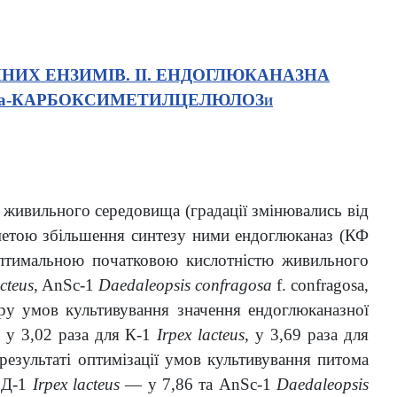
ИХ ЕНЗИМІВ. ІІ. ЕНДОГЛЮКАНАЗНА
 Na-КАРБОКСИМЕТИЛЦЕЛЮЛОЗ
И
 живильного середовища (градації змінювались від
з метою збільшення синтезу ними ендоглюканаз (КФ
 оптимальною початковою кислотністю живильного
cteus
, AnSc-1
Daedaleopsis confragosa
f. confragosa,
ору умов культивування значення ендоглюканазної
, у 3,02 раза для К-1
Irpex lacteus
, у 3,69 раза для
 результаті оптимізації умов культивування питома
 Д-1
Irpex lacteus
— у 7,86 та AnSc-1
Daedaleopsis