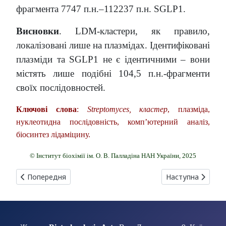
фрагмента 7747 п.н.–112237 п.н. SGLP1.
Висновки
. LDM-кластери, як правило,
локалізовані лише на плазмідах. Ідентифіковані
плазміди та SGLP1 не є ідентичними – вони
містять лише подібні 104,5 п.н.-фрагменти
своїх послідовностей.
Ключові слова
:
Streptomyces, кластер
, плазміда,
нуклеотидна послідовність, комп’ютерний аналіз,
біосинтез лідаміцину.
© Інститут біохімії ім. О. В. Палладіна НАН України, 2025
Попередня стаття: ОДНОЦЕНТРОВЕ ДОСЛІДЖЕННЯ ЩОДО В
Наступна стаття
Попередня
Наступна