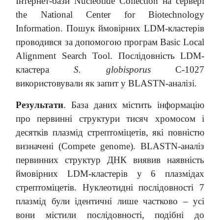
Інтернет-бази Nucleotide Collection на сервері
the National Center for Biotechnology
Information. Пошук ймовірних LDM-кластерів
проводився за допомогою програм Basic Local
Alignment Search Tool. Послідовність LDM-
кластера
S. globisporus
C-1027
використовували як запит у BLASTN-аналізі.
Результати
. База даних містить інформацію
про первинні структури тисяч хромосом і
десятків плазмід стрептоміцетів, які повністю
визначені (Compete genome). BLASTN-аналіз
первинних структур ДНК виявив наявність
ймовірних LDM-кластерів у 6 плазмідах
стрептоміцетів. Нуклеотидні послідовності 7
плазмід були ідентичні лише частково – усі
вони містили послідовності, подібні до