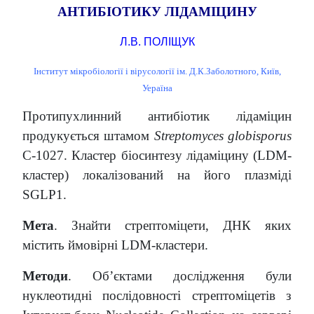
АНТИБІОТИКУ ЛІДАМІЦИНУ
Л.В. ПОЛІЩУК
Інститут мікробіології і вірусології ім. Д.К.Заболотного, Київ,
Уераїна
Протипухлинний антибіотик лідаміцин
продукується штамом
Streptomyces globisporus
C-1027. Кластер біосинтезу лідаміцину (LDM-
кластер) локалізований на його плазміді
SGLP1.
Мета
. Знайти стрептоміцети, ДНК яких
містить ймовірні LDM-кластери.
Методи
. Об’єктами дослідження були
нуклеотидні послідовності стрептоміцетів з