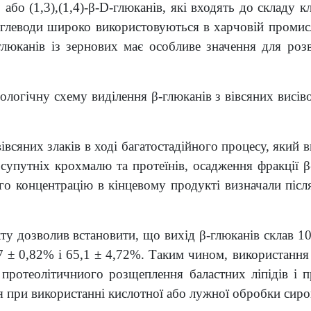
бо (1,3),(1,4)-β-D-глюканів, які входять до складу к
вуглеводи широко використовуються в харчовій промисл
глюканів із зернових має особливе значення для розви
огічну схему виділення β-глюканів з вівсяних висіво
івсяних злаків в ході багатостадійного процесу, який
 супутніх крохмалю та протеїнів, осадження фракції 
го концентрацію в кінцевому продукті визначали піс
ту дозволив встановити, що вихід β-глюканів склав 10,
7 ± 0,82% і 65,1 ± 4,72%. Таким чином, використання
 протеолітичниого розщеплення баластних ліпідів і п
я при використанні кислотної або лужної обробки сиро