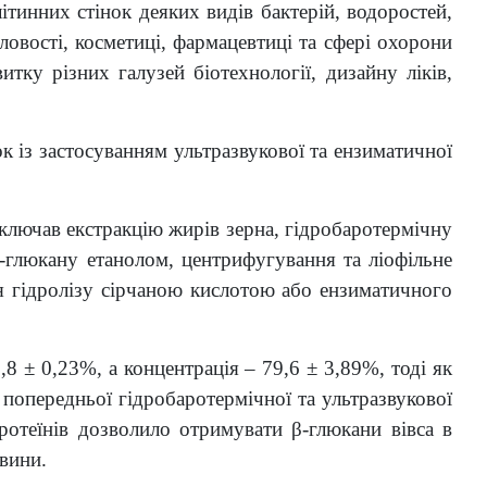
літинних стінок деяких видів бактерій, водоростей,
овості, косметиці, фармацевтиці та сфері охорони
тку різних галузей біотехнології, дизайну ліків,
к із застосуванням ультразвукової та ензиматичної
 включав екстракцію жирів зерна, гідробаротермічну
β-глюкану етанолом, центрифугування та ліофільне
ля гідролізу сірчаною кислотою або ензиматичного
8 ± 0,23%, а концентрація – 79,6 ± 3,89%, тоді як
 попередньої гідробаротермічної та ультразвукової
ротеїнів дозволило отримувати β-глюкани вівса в
вини.