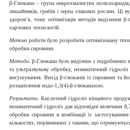
β-Глюкани – група некрохмалистих полісахаридів, а
лишайників, грибів і зерна злакових рослин. Ці 
здоров’я, тому оптимізація методів виділення β-
харчових технологій.
Метою
роботи було розробити оптимізовану технол
обробки сировини.
Методи
. β-Глюкани було виділено з подрібнених в
та ультразвукову обробку, ензиматичний гідроліз
висушування. Вихід β-глюканів із сировини та йо
розщеплення ендо-1,3(4)-β-глюканазою.
Результати
. Кислотний гідроліз кінцевого продук
ензиматичний гідроліз дав відповідні величини 8,
обробки сировини в комбінації із застосуванням
кількостях, порівнянних з такими, що отримуютьс