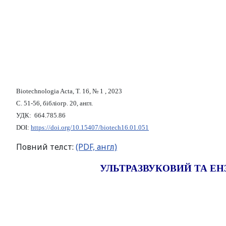
Biotechnologia Acta, Т. 16, № 1 , 2023
С. 51-56, бібліогр. 20, англ.
УДК:
664.785.86
DOI:
https://doi.org/10.15407/biotech16.01.051
Повний телст:
(PDF, англ)
УЛЬТРАЗВУКОВИЙ ТА ЕН