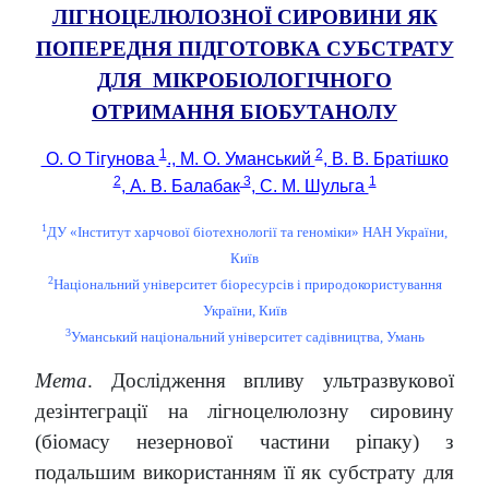
ЛІГНОЦЕЛЮЛОЗНОЇ СИРОВИНИ ЯК
ПОПЕРЕДНЯ ПІДГОТОВКА СУБСТРАТУ
ДЛЯ МІКРОБІОЛОГІЧНОГО
ОТРИМАННЯ
БІОБУТАНОЛУ
1
2
О. О Тігунова
., М. О. Уманський
, В. В. Братішко
2
3
1
, А. В. Балабак
, С. М. Шульга
1
ДУ «Інститут харчової біотехнології та геноміки» НАН України,
Київ
2
Національний університет біоресурсів і природокористування
України, Київ
3
Уманський національний університет садівництва, Умань
Мета
. Дослідження впливу ультразвукової
дезінтеграції на лігноцелюлозну сировину
(біомасу незернової частини ріпаку) з
подальшим використанням її як субстрату для