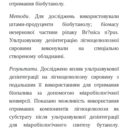
отримання біобутанолу.
Методи
. Для досліджень використовували
штами-продуценти біобутанолу; біомасу
незернової частини ріпаку Br?ssica n?pus.
Ультразвукову дезінтеграцію лігноцелюлозної
сировини виконували на спеціально
створеному обладнанні.
Результати
. Досліджено вплив ультразвукової
дезінтеграції на лігноцелюлозну сировину з
подальшим її використанням для отримання
біопалива за допомогою мікробіологічної
конверсії. Показано можливість використання
отриманих компонентів лігноцелюлози як
субстрату після ультразвукової дезінтеграції
для мікробіологічного синтезу бутанолу.