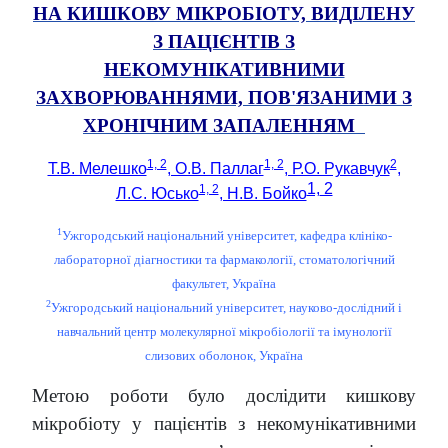
НА КИШКОВУ МІКРОБІОТУ, ВИДІЛЕНУ
З ПАЦІЄНТІВ З
НЕКОМУНІКАТИВНИМИ
ЗАХВОРЮВАННЯМИ, ПОВ'ЯЗАНИМИ З
ХРОНІЧНИМ ЗАПАЛЕННЯМ
1, 2
1, 2
2
Т.В. Мелешко
, О.В. Паллаг
, Р.О. Рукавчук
,
1,
2
1, 2
Л.С. Юсько
, Н.В. Бойко
1
Ужгородський національний університет, кафедра клініко-
лабораторної діагностики та фармакології, стоматологічний
факультет, Україна
2
Ужгородський національний університет, науково-дослідний і
навчальний центр молекулярної мікробіології та імунології
слизових оболонок, Україна
Метою роботи було дослідити кишкову
мікробіоту у пацієнтів з некомунікативними