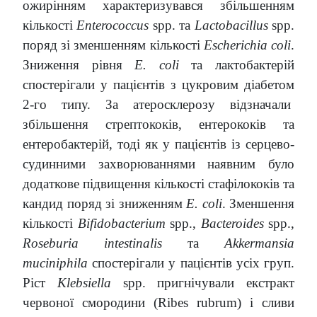
ожирінням характеризувався збільшенням
кількості
Enterococcus
spp. та
Lactobacillus
spp.
поряд зі зменшенням кількості
Escherichia coli
.
Зниження рівня
E. coli
та лактобактерій
спостерігали у пацієнтів з цукровим діабетом
2-го типу. За атеросклерозу відзначали
збільшення стрептококів, ентерококів та
ентеробактерій, тоді як у пацієнтів із серцево-
судинними захворюваннями наявним було
додаткове підвищення кількості стафілококів та
кандид поряд зі зниженням
E. coli
. Зменшення
кількості
Bifidobacterium
spp.,
Bacteroides
spp.,
Roseburia intestinalis
та
Аkkermansia
muciniphila
спостерігали у пацієнтів усіх груп.
Ріст
Klebsiella
spp. пригнічували екстракт
червоної смородини (Ribes rubrum) і сливи