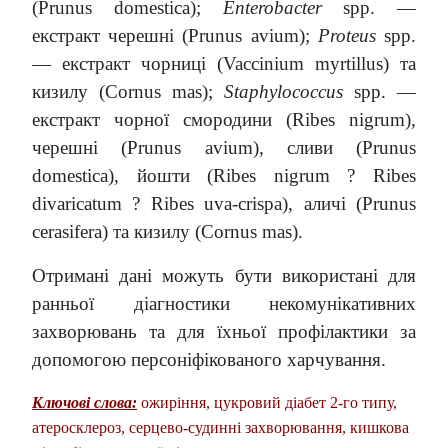
(Prunus domestica);
Enterobacter
spp. —
екстракт черешні (Prunus avium);
Proteus
spp.
— екстракт чорниці (Vaccinium myrtillus) та
кизилу (Cornus mas);
Staphylococcus
spp. —
екстракт чорної смородини (Ribes nigrum),
черешні (Prunus avium), сливи (Prunus
domestica), йошти (Ribes nigrum ? Ribes
divaricatum ? Ribes uva-crispa), аличі (Prunus
cerasifera) та кизилу (Cornus mas).
Отримані дані можуть бути використані для
ранньої діагностики некомунікативних
захворювань та для їхньої профілактики за
допомогою персоніфікованого харчування.
Ключові слова:
ожиріння, цукровий діабет 2-го типу,
атеросклероз, серцево-судинні захворювання, кишкова