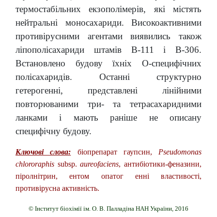
термостабільних екзополімерів, які містять
нейтральні моносахариди. Високоактивними
противірусними агентами виявились також
ліпополісахариди штамів В-111 і В-306.
Встановлено будову їхніх О-специфічних
полісахаридів. Останні структурно
гетерогенні, представлені лінійними
повторюваними три- та тетрасахаридними
ланками і мають раніше не описану
специфічну будову.
Ключові слова:
біопрепарат гаупсин,
Pseudomonas
chlororaphis
subsp.
aureofaciens
, антибіотики-феназини,
піролнітрин, ентом опатог енні властивості,
противірусна активність.
© Інститут біохімії ім. О. В. Палладіна НАН України, 2016