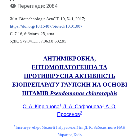
Перегляди: 2084
Ж-л "Biotechnologia Acta" Т. 10, № 1, 2017;
https://doi.org/10.15407/biotech10.01.007
С. 7-16, бібліогр. 25, англ.
УДК: 579.841.1:57.063.8:632.95
АНТИМІКРОБНА,
ЕНТОМОПАТОГЕННА ТА
ПРОТИВІРУСНА АКТИВНІСТЬ
БІОПРЕПАРАТУ ГАУПСИН НА ОСНОВІ
ШТАМІВ
Pseudomonas chlororaphis
1
1
О. А. Кіпріанова
Л. А. Сафронова
А .О.
2
Просянов
1
Інститут мікробіології і вірусології ім. Д. К. Заболотного НАН
України, Київ