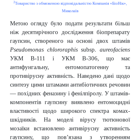
2
Товариство з обмеженою відповідальністю Компанія «БіоНік»,
Миколаїв
Метою огляду було подати результати більш
ніж десятирічного дослідження біопрепарату
гаупсин, створеного на основі двох штамів
Pseudomonas chlororaphis
subsp.
aureofaciens
УКМ В-111 і УКМ В-306, що має
антифунгальну, ентомопатогенну та
противірусну активність. Наведено дані щодо
синтезу цими штамами антибіотичних речовин
— похідних феназину і фенілпіролу. У штамів-
компонентів гаупсину виявлено ентомоцидні
властивості щодо широкого спектра комах-
шкідників. На моделі вірусу тютюнової
мозаїки встановлено антивірусну активність
гаупсину, що пов’язана з утворенням