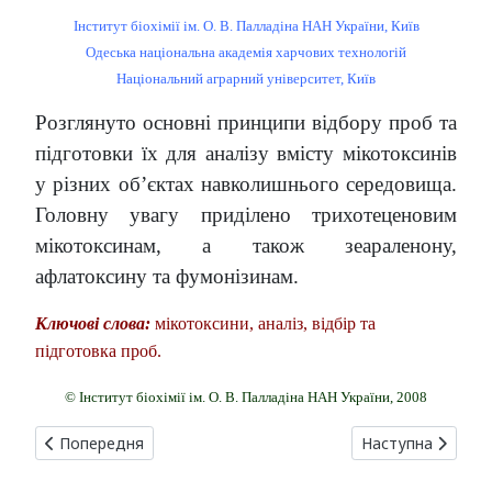
Інститут біохімії ім. О. В. Палладіна НАН України, Київ
Одеська національна академія харчових технологій
Національний аграрний університет, Київ
Розглянуто основні принципи відбору проб та
підготовки їх для аналізу вмісту мікотоксинів
у різних об’єктах навколишнього середовища.
Головну увагу приділено трихотеценовим
мікотоксинам, а також зеараленону,
афлатоксину та фумонізинам.
Ключові слова:
мікотоксини, аналіз, відбір та
підготовка проб.
© Інститут біохімії ім. О. В. Палладіна НАН України, 2008
Попередня стаття: КОНДУКТОМЕТРИЧНИЙ БІОСЕНСОР НА ОС
Наступна стаття
Попередня
Наступна