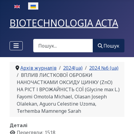
Оберіть свою мову
BIOTECHNOLOGIA ACTA
Пошук
Пошук
Архів журналів
2024(ua)
2024 №6 (ua)
ВПЛИВ ЛИСТКОВОЇ ОБРОБКИ
НАНОЧАСТКАМИ ОКСИДУ ЦИНКУ (ZnO)
НА РІСТ І ВРОЖАЙНІСТЬ СОЇ (Glycine max L.)
Fayomi Omotola Michael, Olasan Joseph
Olalekan, Aguoru Celestine Uzoma,
Terhemba Mamnenge Sarah
Деталі
Перегляди: 1518