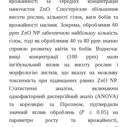
врожайності за середніх концентрацій
наночасток ZnO. Спостерігали збільшення
висоти рослин, кількості гілок, ваги бобів та
врожайності насіння. Зокрема, оброблення 60
ppm ZnO NP забезпечило найбільшу кількість
гілок, тоді як оброблення 40 та 80 ppm значно
сприяло розвитку квітів та бобів. Водночас
вищі концентрації (100 ppm) мали
інгібувальний вплив на висоту рослин і
морфологію листків, що вказує на можливу
токсичність при підвищених рівнях ZnO NP.
Статистичні аналізи, включаючи
однофакторний дисперсійний аналіз (ANOVA)
та кореляцію за Пірсоном, підтвердили
значний вплив оброблень (
P
≤ 0.05) на
параметри росту та врожайності,