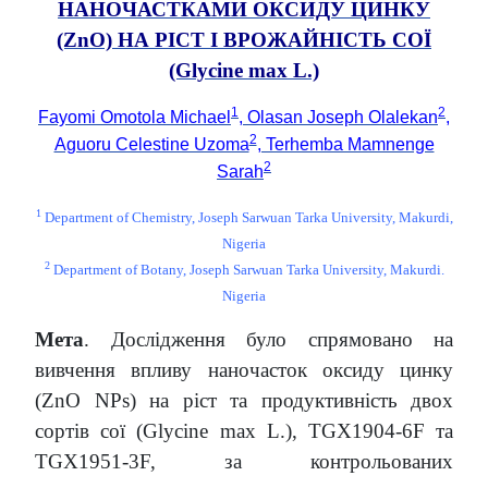
НАНОЧАСТКАМИ ОКСИДУ ЦИНКУ
(ZnO) НА РІСТ І ВРОЖАЙНІСТЬ СОЇ
(Glycine max L.)
1
2
Fayomi Omotola Michael
, Olasan Joseph Olalekan
,
2
Aguoru Celestine Uzoma
, Terhemba Mamnenge
2
Sarah
1
Department of Chemistry, Joseph Sarwuan Tarka University, Makurdi,
Nigeria
2
Department of Botany, Joseph Sarwuan Tarka University, Makurdi.
Nigeria
Мета
. Дослідження було спрямовано на
вивчення впливу наночасток оксиду цинку
(ZnO NPs) на ріст та продуктивність двох
сортів сої (Glycine max L.), TGX1904-6F та
TGX1951-3F, за контрольованих