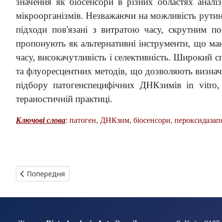
значення як біосенсори в різних областях аналі
мікроорганізмів. Незважаючи на можливість рутинн
підходи пов'язані з витратою часу, скрутним п
пропонують як альтернативні інструменти, що маю
часу, високачутливість і селективність. Широкий
та флуоресцентних методів, що дозволяють визнача
підбору патогенспецифічних ДНКзимів in vitro, 
тераностичній практиці.
Ключові слова
: патоген, ДНКзим, біосенсори, пероксидаза
Попередня стаття: МУЛЬТИФУНКЦІОНАЛЬНІ НАНОСИСТЕМИ
Попередня