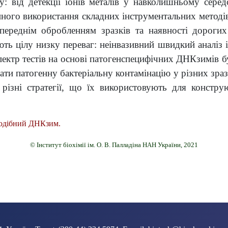
зу: від детекції іонів металів у навколишньому сере
ого використання складних інструментальних методів 
опереднім обробленням зразків та наявності дорог
ть цілу низку переваг: неінвазивний швидкий аналіз 
 спектр тестів на основі патогенспецифічних ДНКзимів
ти патогенну бактеріальну контамінацію у різних зра
різні стратегії, що їх використовують для констру
подібний ДНКзим.
© Інститут біохімії ім. О. В. Палладіна НАН України, 2021
 НА ОСНОВІ КУРКУМІНУ М. І. Канюк