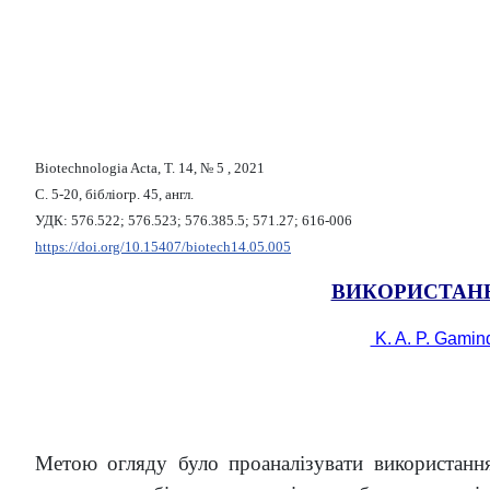
Biotechnologia Acta, Т. 14, № 5 , 2021
С. 5-20, бібліогр. 45, англ.
УДК: 576.522; 576.523; 576.385.5; 571.27; 616-006
https://doi.org/10.15407/biotech14.05.005
ВИКОРИСТАНН
K. A. P. Gami
Метою огляду було проаналізувати використанн