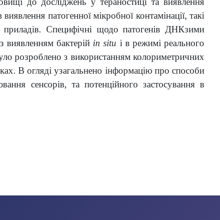
довищі до досліджень у тераностиці та виявлення
виявлення патогенної мікробної контамінації, такі
их приладів. Специфічні щодо патогенів ДНКзими
із виявленням бактерій
in situ
і в режимі реального
 було розроблено з використанням колориметричних
зках. В огляді узагальнено інформацію про способи
ювання сенсорів, та потенційного застосування в