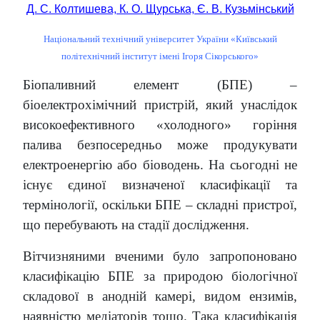
Д. С. Колтишева, К. О. Щурська, Є. В. Кузьмінський
Національний технічний університет України «Київський
політехнічний інститут імені Ігоря Сікорського»
Біопаливний елемент (БПЕ) –
біоелектрохімічний пристрій, який унаслідок
високоефективного «холодного» горіння
палива безпосередньо може продукувати
електроенергію або біоводень. На сьогодні не
існує єдиної визначеної класифікації та
термінології, оскільки БПЕ – складні пристрої,
що перебувають на стадії дослідження.
Вітчизняними вченими було запропоновано
класифікацію БПЕ за природою біологічної
складової в анодній камері, видом ензимів,
наявністю медіаторів тощо. Така класифікація