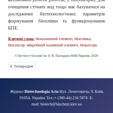
очищення стічних вод тощо має базуватися на
дослідженні біотехнологічних параметрів
формування біоплівки та функціонування
БПЕ.
Ключові слова:
біопаливний елемент, біоплівка,
біосенсор, мікробний паливний елемент, біокатоди.
© Інститут біохімії ім. О. В. Палладіна НАН України, 2020
Попередня стаття: ВИЗНАЧЕННЯ ГОРМОНІВ У РОСЛИННИХ ТК
Попередня
Журнал
Biotechnologia Acta
Вул. Леонтовича, 9, Київ,
01054, Україна Тел.:+ (380-44) 234 5974 E-
mail: biotech@biochem.kiev.ua