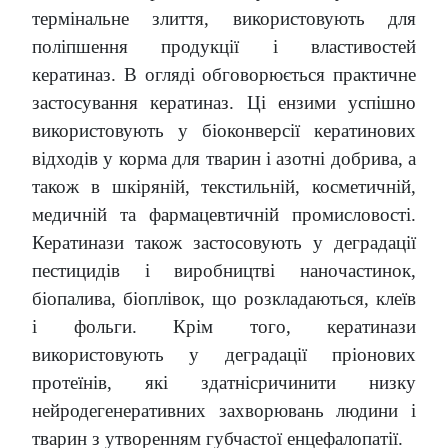
термінальне злиття, використовують для
поліпшення продукції і властивостей
кератиназ. В огляді обговорюється практичне
застосування кератиназ. Ці ензими успішно
використовують у біоконверсії кератинових
відходів у корма для тварин і азотні добрива, а
також в шкіряній, текстильній, косметичній,
медичній та фармацевтичній промисловості.
Кератинази також застосовують у деградації
пестицидів і виробництві наночастинок,
біопалива, біоплівок, що розкладаються, клеїв
і фольги. Крім того, кератинази
використовують у деградації пріонових
протеїнів, які здатнісричинити низку
нейродегенеративних захворювань людини і
тварин з утворенням губчастої енцефалопатії.