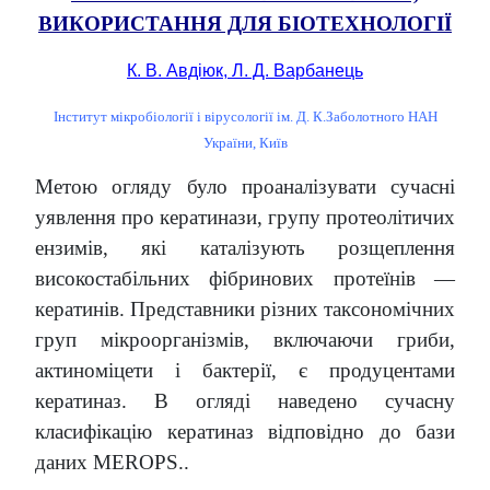
ВИКОРИСТАННЯ ДЛЯ БІОТЕХНОЛОГІЇ
К. В. Авдіюк, Л. Д. Варбанець
Інститут мікробіології і вірусології ім. Д. К.Заболотного НАН
України, Київ
Метою огляду було проаналізувати сучасні
уявлення про кератинази, групу протеолітичих
ензимів, які каталізують розщеплення
високостабільних фібринових протеїнів —
кератинів. Представники різних таксономічних
груп мікроорганізмів, включаючи гриби,
актиноміцети і бактерії, є продуцентами
кератиназ. В огляді наведено сучасну
класифікацію кератиназ відповідно до бази
даних MEROPS..