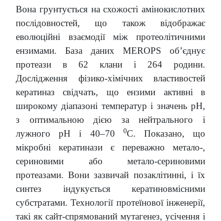
Вона грунтується на схожості амінокислотних
послідовностей, що також відображає
еволюційні взаємодії між протеолітичними
ензимами. База даних MEROPS об’єднує
протеази в 62 клани і 264 родини.
Дослідження фізико-хімічних властивостей
кератиназ свідчать, що ензими активні в
широкому діапазоні температур і значень pH,
з оптимальною дією за нейтрального і
0
лужного pH і 40–70
C. Показано, що
мікробні кератинази є переважно метало-,
сериновими або метало-сериновими
протеазами. Вони зазвичай позаклітинні, і їх
синтез індукується кератиновмісними
субстратами. Технології протеїнової інженерії,
такі як сайт-спрямований мутагенез, усічення і