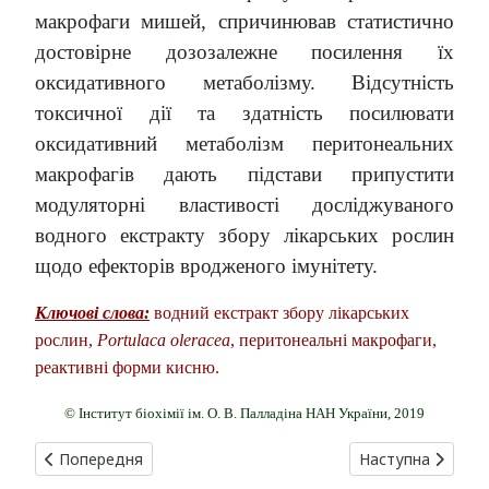
макрофаги мишей, спричинював статистично
достовірне дозозалежне посилення їх
оксидативного метаболізму. Відсутність
токсичної дії та здатність посилювати
оксидативний метаболізм перитонеальних
макрофагів дають підстави припустити
модуляторні властивості досліджуваного
водного екстракту збору лікарських рослин
щодо ефекторів вродженого імунітету.
Ключові слова:
водний екстракт збору лікарських
рослин,
Portulaca oleracea
, перитонеальні макрофаги,
реактивні форми кисню.
© Інститут біохімії ім. О. В. Палладіна НАН України, 2019
Попередня стаття: ФЕРМЕНТАЦІЯ ГІДРОЛІЗАТІВ ЖОМУ Ц
Наступна стаття:
Попередня
Наступна