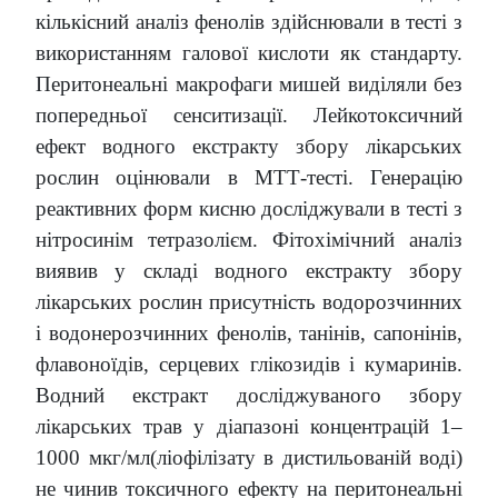
кількісний аналіз фенолів здійснювали в тесті з
використанням галової кислоти як стандарту.
Перитонеальні макрофаги мишей виділяли без
попередньої сенситизації. Лейкотоксичний
ефект водного екстракту збору лікарських
рослин оцінювали в МТТ-тесті. Генерацію
реактивних форм кисню досліджували в тесті з
нітросинім тетразолієм. Фітохімічний аналіз
виявив у складі водного екстракту збору
лікарських рослин присутність водорозчинних
і водонерозчинних фенолів, танінів, сапонінів,
флавоноїдів, серцевих глікозидів і кумаринів.
Водний екстракт досліджуваного збору
лікарських трав у діапазоні концентрацій 1–
1000 мкг/мл(ліофілізату в дистильованій воді)
не чинив токсичного ефекту на перитонеальні