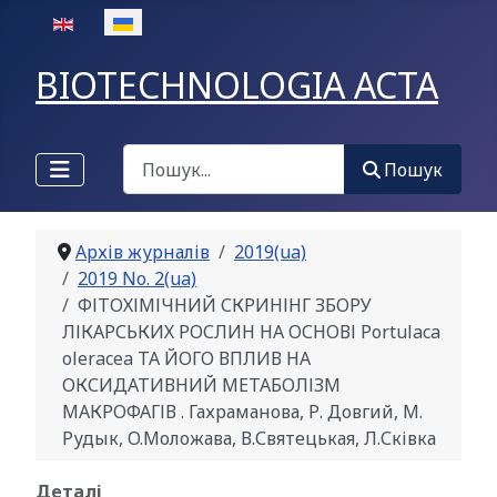
Оберіть свою мову
BIOTECHNOLOGIA ACTA
Пошук
Пошук
Архів журналів
2019(ua)
2019 No. 2(ua)
ФІТОХІМІЧНИЙ СКРИНІНГ ЗБОРУ
ЛІКАРСЬКИХ РОСЛИН НА ОСНОВІ Portulaca
oleracea ТА ЙОГО ВПЛИВ НА
ОКСИДАТИВНИЙ МЕТАБОЛІЗМ
МАКРОФАГІВ . Гахраманова, Р. Довгий, M.
Рудык, O.Моложава, В.Святецькая, Л.Сківка
Деталі