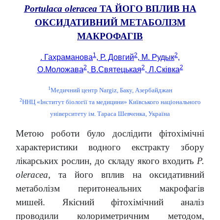
Portulaca oleracea
ТА ЙОГО ВПЛИВ НА
ОКСИДАТИВНИЙ МЕТАБОЛІЗМ
МАКРОФАГІВ
1
2
2
. Гахраманова
, Р. Довгий
, M. Рудык
,
2
2
2
O.Моложава
, В.Святецькая
, Л.Сківка
1
Медичний центр Nargiz, Баку, Азербайджан
2
ННЦ «Інститут біології та медицини» Київського національного
університету ім. Тараса Шевченка, Україна
Метою роботи було дослідити фітохімічні
характеристики водного екстракту збору
лікарських рослин, до складу якого входить
P.
oleracea
, та його вплив на оксидативний
метаболізм перитонеальних макрофагів
мишей. Якісний фітохімічний аналіз
проводили колориметричним методом,