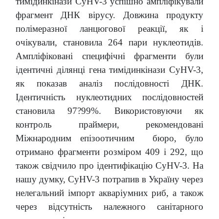
тимідинкінази CyHV-3 успішно ампліфікували
фрагмент ДНК вірусу. Довжина продукту
полімеразної ланцюгової реакції, як і
очікували, становила 264 пари нуклеотидів.
Ампліфіковані специфічні фрагменти були
ідентичні ділянці гена тимідинкінази CyHV-3,
як показав аналіз послідовності ДНК.
Ідентичність нуклеотидних послідовностей
становила 97?99%. Використовуючи як
контроль праймери, рекомендовані
Міжнародним епізоотичним бюро, було
отримано фрагменти розміром 409 і 292, що
також свідчило про ідентифікацію CyHV-3. На
нашу думку, CyHV-3 потрапив в Україну через
нелегальний імпорт акваріумних риб, а також
через відсутність належного санітарного