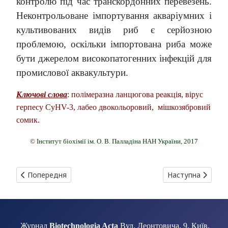
контролю під час транскордонних перевезень.
Неконтрольоване імпортування акваріумних і
культивованих видів риб є серйозною
проблемою, оскільки імпортована риба може
бути джерелом високопатогенних інфекцій для
промислової аквакультури.
Ключові слова
: полімеразна ланцюгова реакція, вірус
герпесу CyHV-3, лабео двокольоровий, мішкозябровий
сомик.
©
Інститут біохімії ім. О. В. Палладіна НАН України, 2017
Попередня стаття: ПОРІВНЯЛЬНИЙ АНАЛІЗ СИРОВАТОК ВІЛ
Наступна статт
Попередня
Наступна
Журнал
Biotechnologia Acta
Вул. Леонтовича, 9, Київ,