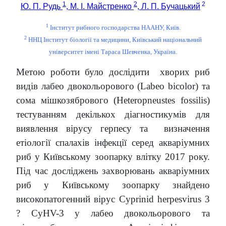
1
2
2
Ю. П. Рудь
, М. І. Майстренко
, Л. П. Бучацький
1
Інститут рибного господарства НААНУ, Київ.
2
ННЦ Інститут біології та медицини, Київський національний
університет імені Тараса Шевченка, Україна.
Метою роботи було дослідити хворих риб
видів лабео двокольорового (Labeo bicolor) та
сома мішкозябрового (Heteropneustes fossilis)
тестуванням декількох діагностикумів для
виявлення вірусу герпесу та визначення
етіології спалахів інфекції серед акваріумних
риб у Київському зоопарку влітку 2017 року.
Під час досліджень захворювань акваріумних
риб у Київському зоопарку знайдено
високопатогенний вірус Cyprinid herpesvirus 3
? CyHV-3 у лабео двокольорового та