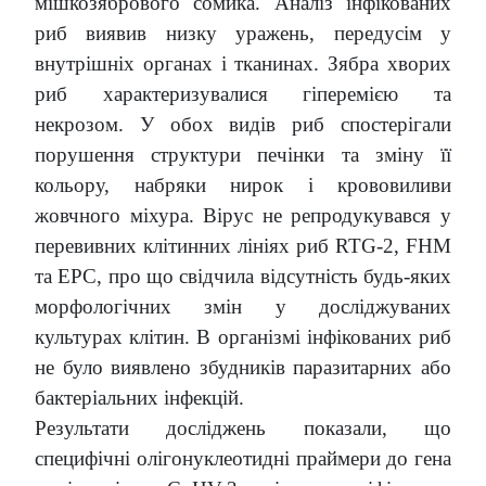
мішкозябрового сомика. Аналіз інфікованих
риб виявив низку уражень, передусім у
внутрішніх органах і тканинах. Зябра хворих
риб характеризувалися гіперемією та
некрозом. У обох видів риб спостерігали
порушення структури печінки та зміну її
кольору, набряки нирок і крововиливи
жовчного міхура. Вірус не репродукувався у
перевивних клітинних лініях риб RTG-2, FHM
та EPC, про що свідчила відсутність будь-яких
морфологічних змін у досліджуваних
культурах клітин. В організмі інфікованих риб
не було виявлено збудників паразитарних або
бактеріальних інфекцій.
Результати досліджень показали, що
специфічні олігонуклеотидні праймери до гена