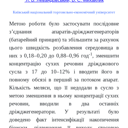
Л. В. Левандовський, В. С. Михайлик
Київський національний торговельно-економічний університет
Метою роботи було застосувати послідовне
з’єднання апаратів-дріжджегенераторів
(батарейний принцип) та збільшити за рахунок
цього швидкість розбавлення середовища в
-1
них з 0,18–0,20 до 0,88–0,96 год
, зменшити
концентрацію сухих речовин дріжджового
сусла з 17 до 10–12% і вводити його в
повному обсязі в перший за потоком апарат.
Кількість меляси, що її недодали в сусло з
метою зменшення в ньому концентрації сухих
речовин, вводили в два останніх
дріжджегенератори. У результаті було
доведено факт інтенсифікації накопичення
біомаси, підвищення її виходу стосовно