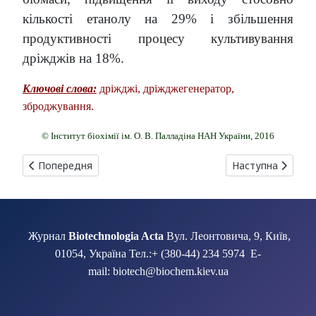
кількості етанолу на 29% і збільшення
продуктивності процесу культивування
дріжджів на 18%.
Ключові слова:
дріжджі, дріжджегенератор,
зброджування.
© Інститут біохімії ім. О. В. Палладіна НАН України, 2016
Попередня стаття: ГЕНИ, ЩО КОДУЮТЬ СИНТЕЗ ФЕНАЗИН-
Наступна стаття
Попередня
Наступна
Журнал
Biotechnologia Acta
Вул. Леонтовича, 9, Київ,
01054, Україна Тел.:+ (380-44) 234 5974 E-
mail: biotech@biochem.kiev.ua