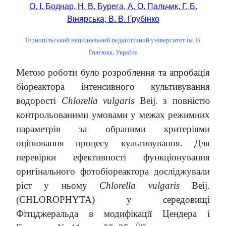
О. І. Боднар, Н. В. Бурега, А. О. Пальчик, Г. Б.
Вінярська, В. В. Грубінко
Тернопільський національний педагогічний університет ім. В.
Гнатюка, Україна
Метою роботи було розроблення та апробація
біореактора інтенсивного культивування
водорості
Chlorella vulgaris
Beij. з повністю
контрольованими умовами у межах режимних
параметрів за обраними критеріями
оцінювання процесу культивування. Для
перевірки ефективності функціонування
оригінального фотобіореактора досліджували
ріст у ньому
Chlorella vulgaris
Beij.
(CHLOROPHYTA) у середовищі
Фітцджеральда в модифікації Цендера і
0