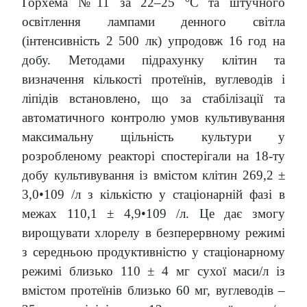
Горхема №11 за 22–25
С та штучного
освітлення лампами денного світла
(інтенсивність 2 500 лк) упродовж 16 год на
добу. Методами підрахунку клітин та
визначення кількості протеїнів, вуглеводів і
ліпідів встановлено, що за стабілізації та
автоматичного контролю умов культивування
максимальну щільність культури у
розробленому реакторі спостерігали на 18-ту
добу культивування із вмістом клітин 269,2 ±
3,0•109 /л з кількістю у стаціонарній фазі в
межах 110,1 ± 4,9•109 /л. Це дає змогу
вирощувати хлорелу в безперервному режимі
з середньою продуктивністю у стаціонарному
режимі близько 110 ± 4 мг сухої маси/л із
вмістом протеїнів близько 60 мг, вуглеводів –