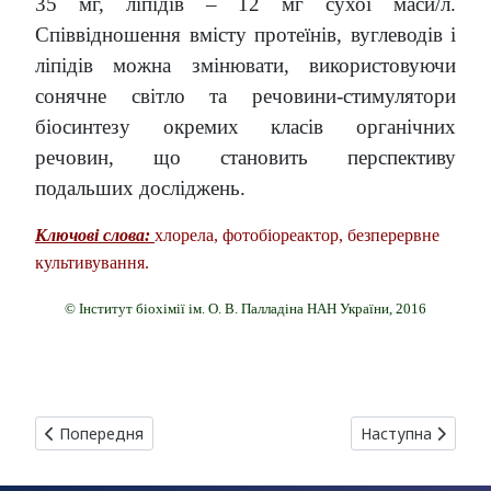
35 мг, ліпідів – 12 мг сухої маси/л.
Співвідношення вмісту протеїнів, вуглеводів і
ліпідів можна змінювати, використовуючи
сонячне світло та речовини-стимулятори
біосинтезу окремих класів органічних
речовин, що становить перспективу
подальших досліджень.
Ключові слова:
хлорела, фотобіореактор, безперервне
культивування.
© Інститут біохімії ім. О. В. Палладіна НАН України, 2016
Попередня стаття: КУЛЬТИВУВАННЯ ТКАНИНИ ПУХЛИНИ ТО
Наступна стаття
Попередня
Наступна