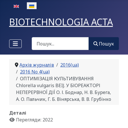
Оберіть свою мову
BIOTECHNOLOGIA ACTA
Пошук
Пошук
Архів журналів
2016(ua)
2016 No 4(ua)
ОПТИМІЗАЦІЯ КУЛЬТИВУВАННЯ
Сhlorella vulgaris BEIJ. У БІОРЕАКТОРІ
НЕПЕРЕРВНОЇ ДІЇ О. І. Боднар, Н. В. Бурега,
А. О. Пальчик, Г. Б. Вінярська, В. В. Грубінко
Деталі
Перегляди: 2022