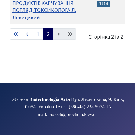
ПРОДУКТІВ ХАРЧУВАННЯ:
1664
ПОГЛЯД ТОКСИКОЛОГА Л.
Левицький
Таблиця статей
1
2
Сторінка 2 із 2
Журнал
Biotechnologia Acta
Вул. Леонтовича, 9, Київ,
01054, Україна Тел.:+ (380-44) 234 5974 E-
mail: biotech@biochem.kiev.ua