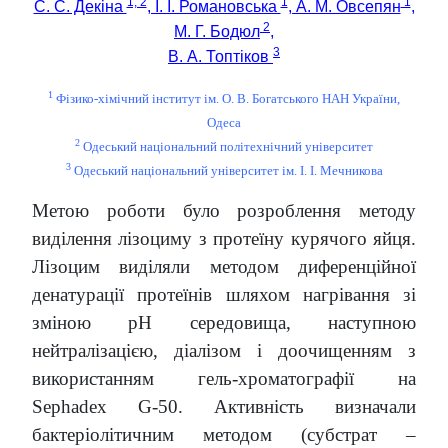
1, 2
1
1
С. С. Декіна
, І. І. Романовська
, А. М. Овсепян
,
2
М. Г. Бодюл
,
3
В. А. Топтіков
1
Фізико-хімічний інститут ім. О. В. Богатського НАН України,
Одеса
2
Одеський національний політехнічний університет
3
Одеський національний університет ім. І. І. Мечникова
Метою роботи було розроблення методу
виділення лізоциму з протеїну курячого яйця.
Лізоцим виділяли методом диференційної
денатурації протеїнів шляхом нагрівання зі
зміною рН середовища, наступною
нейтралізацією, діалізом і доочищенням з
використанням гель-хроматографії на
Sephadex G-50. Активність визначали
бактеріолітичним методом (субстрат –