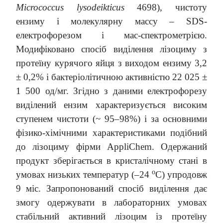
Micrococcus lysodeikticus
4698), чистоту
ензиму і молекулярну массу – SDS-
електрофорезом і мас-спектрометрією.
Модифіковано спосіб виділення лізоциму з
протеїну курячого яйця з виходом ензиму 3,2
± 0,2% і бактеріолітичною активністю 22 025 ±
1 500 од/мг. Згідно з даними електрофорезу
виділений ензим характеризується високим
ступенем чистоти (~ 95–98%) і за основними
фізико-хімічними характеристиками подібний
до лізоциму фірми AppliChem. Одержаний
продукт зберігається в кристалічному стані в
о
умовах низьких температур (–24
С) упродовж
9 міс. Запропонований спосіб виділення дає
змогу одержувати в лабораторних умовах
стабільний активний лізоцим із протеїну