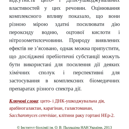
властивостей у цих речовин. Оцінювання
комплексного впливу показало, що вони
різною мірою здатні посилювати дію
пероксиду водню, оцтової кислоти і
нітрозометилсечовини. Природу виявлених
ефектів не з’ясовано, однак можна припустити,
що досліджені пребіотичні субстанції можуть
бути використані для посилення дії деяких
хімічних сполук і перспективні для
застосування в комплексних біомедичних
препаратах різного спектра дії.
Ключові слова
: цито- і ДНК-ушкоджувальна дія,
арабіногалактан, карагінан, галактоманан,
Saccharomyces cerevisiae
, клітини раку гортані НЕр-2.
© Інститут біохімії ім. О. В. Палладіна НАН України, 2013