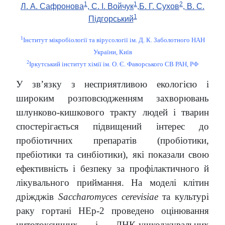
1
1
2
Л. А. Сафронова
, С. І. Войчук
,Б. Г. Сухов
, В. С.
1
Підгорський
1
Інститут мікробіології та вірусології ім. Д. К. Заболотного НАН
України, Київ
2
Іркутський інститут хімії ім. О. Є. Фаворського СВ РАН, РФ
У зв’язку з несприятливою екологією і
широким розповсюдженням захворювань
шлунково-кишкового тракту людей і тварин
спостерігається підвищений інтерес до
пробіотичних препаратів (пробіотики,
пребіотики та синбіотики), які показали свою
ефективність і безпеку за профілактичного й
лікувального приймання. На моделі клітин
дріжджів
Saccharomyces cerevisiae
та культурі
раку гортані НЕр-2 проведено оцінювання
цитотоксичних і ДНК-ушкоджувальних