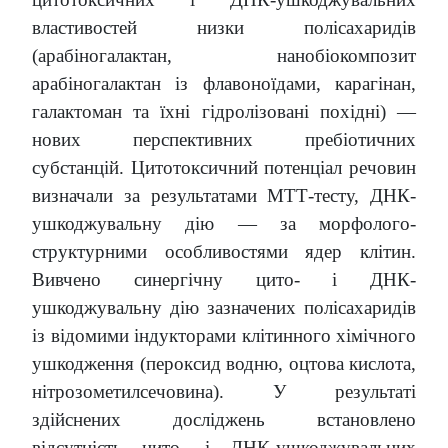
властивостей низки полісахаридів
(арабіногалактан, нанобіокомпозит
арабіногалактан із флавоноїдами, карагінан,
галактоман та їхні гідролізовані похідні) —
нових перспективних пребіотичних
субстанцій. Цитотоксичний потенціал речовин
визначали за результатами МТТ-тесту, ДНК-
ушкоджувальну дію — за морфолого-
структурними особливостями ядер клітин.
Вивчено синергічну цито- і ДНК-
ушкоджувальну дію зазначених полісахаридів
із відомими індукторами клітинного хімічного
ушкодження (пероксид водню, оцтова кислота,
нітрозометилсечовина). У результаті
здійснених досліджень встановлено
відсутність цито- і ДНК-ушкоджувальних