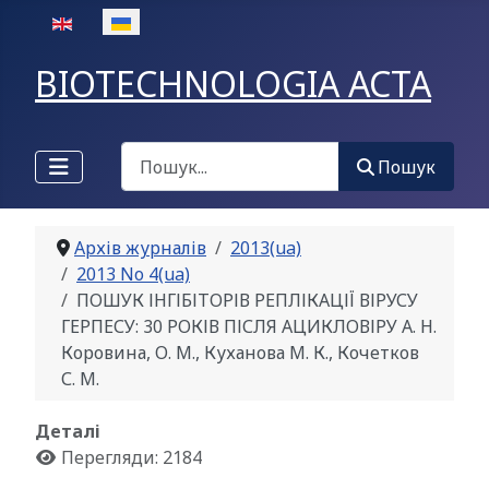
Оберіть свою мову
BIOTECHNOLOGIA ACTA
Пошук
Пошук
Архів журналів
2013(ua)
2013 No 4(ua)
ПОШУК ІНГІБІТОРІВ РЕПЛІКАЦІЇ ВІРУСУ
ГЕРПЕСУ: 30 РОКІВ ПІСЛЯ АЦИКЛОВІРУ А. Н.
Коровина, О. М., Куханова М. К., Кочетков
С. М.
Деталі
Перегляди: 2184