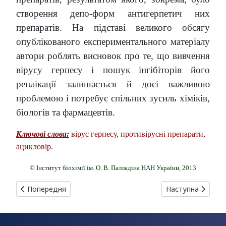
створення депо-форм антигерпетич них
препаратів. На підставі великого обсягу
опублікованого експериментального матеріалу
автори роблять висновок про те, що вивчення
вірусу герпесу і пошук інгібіторів його
реплікації залишається й досі важливою
проблемою і потребує спільних зусиль хіміків,
біологів та фармацевтів.
Ключові слова:
вірус герпесу, противірусні препарати,
ацикловір.
© Інститут біохімії ім. О. В. Палладіна НАН України, 2013
Попередня стаття: ДЕЯКІ НОВІ ДАНІ БІОТЕХНОЛОГІЇ БІОЛ
Наступна стаття
Попередня
Наступна