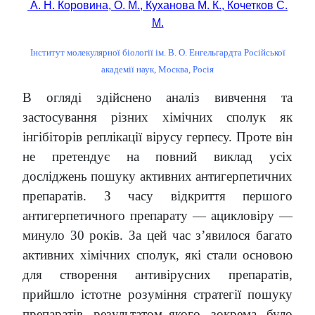
А. Н. Коровина, О. М., Куханова М. К., Кочетков С.
М.
Інститут молекулярної біології ім. В. О. Енгельгардта Російської
академії наук, Москва, Росія
В огляді здійснено аналіз вивчення та
застосування різних хімічних сполук як
інгібіторів реплікації вірусу герпесу. Проте він
не претендує на повний виклад усіх
досліджень пошуку активних антигерпетичних
препаратів. З часу відкриття першого
антигерпетичного препарату — ацикловіру —
минуло 30 років. За цей час з’явилося багато
активних хімічних сполук, які стали основою
для створення антивірусних препаратів,
прийшло істотне розуміння стратегії пошуку
препаратів, результатом якого, зокрема, було