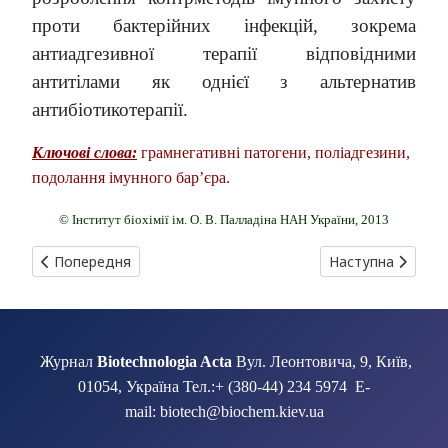
проти бактерійних інфекцій, зокрема
антиадгезивної терапії відповідними
антитілами як однієї з альтернатив
антибіотикотерапії.
Ключові слова:
грамнегативні патогени, поліадгезини,
подолання імунного бар’єра.
© Інститут біохімії ім. О. В. Палладіна НАН України, 2013
Попередня стаття: ДЕГРАДУВАННЯ АНТРОПОГЕННИХ КО
Наступна статт
Попередня
Наступна
Журнал
Biotechnologia Acta
Вул. Леонтовича, 9, Київ,
01054, Україна Тел.:+ (380-44) 234 5974 E-
mail: biotech@biochem.kiev.ua