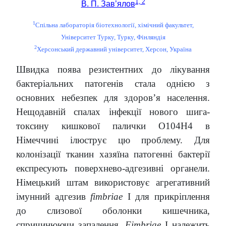
1, 2
В. П. Зав’ялов
1
Спільна лабораторія біотехнології, хімічний факультет,
Університет Турку, Турку, Фінляндія
2
Херсонський державний університет, Херсон, Україна
Швидка поява резистентних до лікування
бактеріальних патогенів стала однією з
основних небезпек для здоров’я населення.
Нещодавній спалах інфекції нового шига-
токсину кишкової палички O104H4 в
Німеччині ілюструє цю проблему. Для
колонізації тканин хазяїна патогенні бактерії
експресують поверхнево-адгезивні органели.
Німецький штам використовує агрегативний
імунний адгезив
fimbriae
I для прикріплення
до слизової оболонки кишечника,
спричинюючи запалення.
Fimbriae
І належить