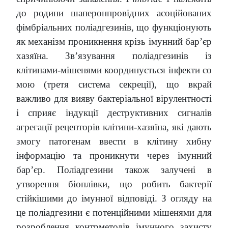
до родини шаперонпровідних асоційованих
фімбріальних поліадгезинів, що функціонують
як механізм проникнення крізь імунний бар’єр
хазяїна. Зв’язування поліадгезинів із
клітинами-мішенями координується інфекти со
мою (третя система секреції), що вкрай
важливо для вияву бактеріальної вірулентності
і сприяє індукції деструктивних сигналів
агрегації рецепторів клітини-хазяїна, які дають
змогу патогенам ввести в клітину хибну
інформацію та проникнути через імунний
бар’єр. Поліадгезини також залучені в
утворення біоплівки, що робить бактерії
стійкішими до імунної відповіді. З огляду на
це поліадгезини є потенційними мішенями для
розроблення контрметодів імунного захисту