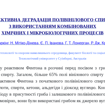
КТИВНА ДЕГРАДАЦІЯ ПОЛІВІНІЛОВОГО СП
З ВИКОРИСТАННЯМ КОМБІНОВАНИХ
ХІМІЧНИХ І МІКРОБІОЛОГІЧНИХ ПРОЦЕСІВ
ркінг, Н. Мітіко-Дінева, Є. П. Іванова, Г. Т. Лонерган, Р. Дж.
технології та охорони навколишнього середовища, факультет біології та соціа
Технологічний університет у Суїнберні, Австралія
рту реактивом Фентона в розчині перед посівом з 
спирту. Загалом, більше 65% полі вінілового спирту д
еактивом Фентона з початкового полівінілового спи
слоти, спирти, кетони, альдегіди і діоксид вуглецю. К
оду в присутності гриба і залишкового полівініловог
Імовірно, вони були використані грибом як джерело в