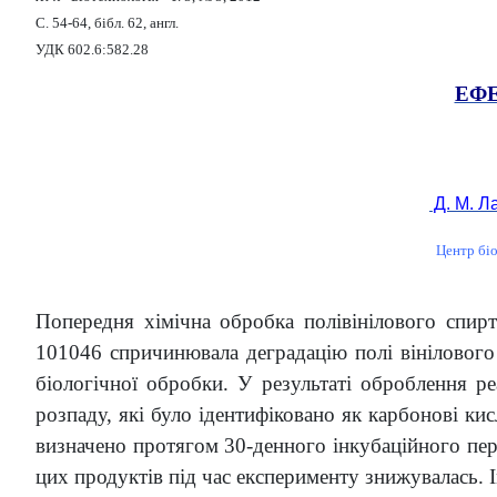
С. 54-64, бібл. 62, англ.
УДК 602.6:582.28
ЕФЕ
Д. М. Ла
Центр біо
Попередня хімічна обробка полівінілового спи
101046 спричинювала деградацію полі вінілового 
біологічної обробки. У результаті оброблення р
розпаду, які було ідентифіковано як карбонові ки
визначено протягом 30-денного інкубаційного пері
цих продуктів під час експерименту знижувалась. 