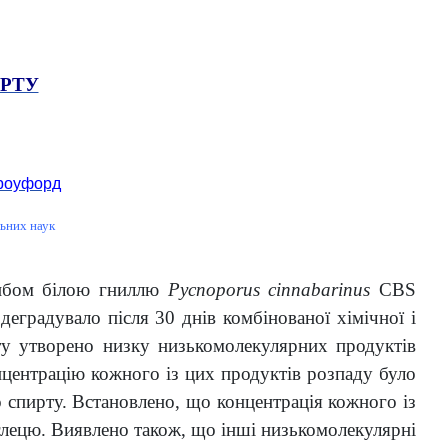
ИРТУ
 Кроуфорд
льних наук
грибом білою гниллю
Pycnoporus cinnabarinus
CBS
еградувало після 30 днів комбінованої хімічної і
рту утворено низку низькомолекулярних продуктів
онцентрацію кожного із цих продуктів розпаду було
о спирту. Встановлено, що концентрація кожного із
углецю. Виявлено також, що інші низькомолекулярні