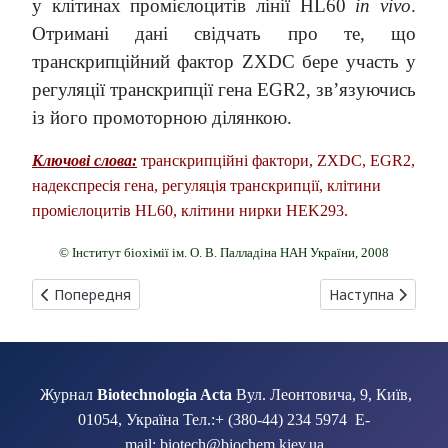
у клітинах промієлоцитів лінії HL60
in vivo
.
Отримані дані свідчать про те, що
транскрипційний фактор ZXDC бере участь у
регуляції транскрипції гена EGR2, зв’язуючись
із його промоторною ділянкою.
Ключові слова:
транскрипційні фактори, ZXDC, EGR2,
надекспресія гена, регуляція транскрипції, клітини
промієлоцитів HL60, клітини нирки HEK293.
© Інститут біохімії ім. О. В. Палладіна НАН України, 2008
Попередня стаття: БІОФОРТИФІКАЦІЯ СІЛЬСЬКОГОСПОДАР
Наступна стаття
Попередня
Наступна
Журнал
Biotechnologia Acta
Вул. Леонтовича, 9, Київ,
01054, Україна Тел.:+ (380-44) 234 5974 E-
mail: biotech@biochem.kiev.ua