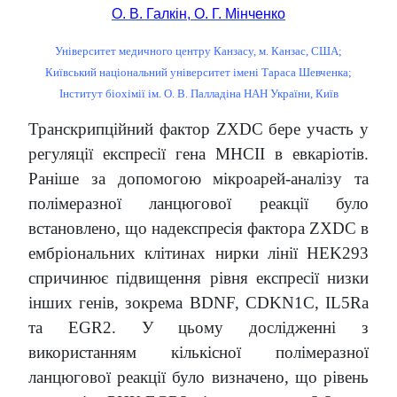
О. В. Галкін, О. Г. Мінченко
Університет медичного центру Канзасу, м. Канзас, США;
Київський національний університет імені Тараса Шевченка;
Інститут біохімії ім. О. В. Палладіна НАН України, Київ
Транскрипційний фактор ZXDC бере участь у
регуляції експресії гена MHCII в евкаріотів.
Раніше за допомогою мікроарей-аналізу та
полімеразної ланцюгової реакції було
встановлено, що надекспресія фактора ZXDC в
ембріональних клітинах нирки лінії HEK293
спричинює підвищення рівня експресії низки
інших генів, зокрема BDNF, CDKN1C, IL5Ra
та EGR2. У цьому дослідженні з
використанням кількісної полімеразної
ланцюгової реакції було визначено, що рівень