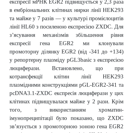
експресії мРНК EGR2 підвищується у 2,3 раза
в ембріональних клітинах нирки лінії HEK293
та майже у 7 разів — у культурі промієлоцитів
лінії HL60 з посиленою експресією ZXDC. Для
з’ясування механізмів збільшення рівня
експресії гена EGR2 ми клонували
промоторну ділянку EGR2 (від -341 до +134)
у репортерну плазміду pGL3basic з експресією
люциферази. Встановлено, що при
котрансфекції клітин лінії HEK293
плазмідними конструкціями pGL-EGR2-341 та
pcDNA3.1-ZXDC експресія люциферази у цих
клітинах підвищувалася майже у 2 рази. Крім
того, з використанням хроматин-
імунопреципітації було показано, що ZXDC
зв’язується з промоторною зоною гена EGR2