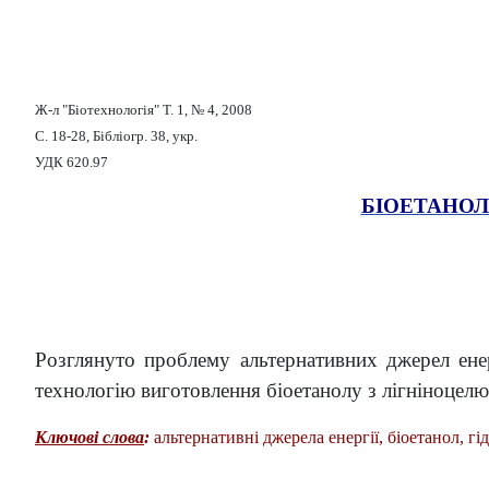
Ж-л "Біотехнологія" Т. 1, № 4, 2008
С. 18-28, Бібліогр. 38, укр.
УДК 620.97
БІОЕТАНОЛ
Розглянуто проблему альтернативних джерел енерг
технологію виготовлення біоетанолу з лігніноцелю
Ключові слова
:
альтернативні джерела енергії, біоетанол, гі