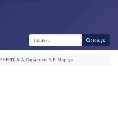
Пошук
Пошук
ІЇ К. А. Ларченко, Б. В. Моргун